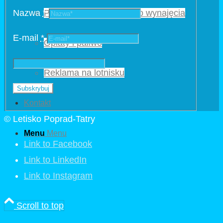
Nazwa
*
Powierzchnia biurowa do wynajęcia
E-mail
*
Opłaty i paliwo
Reklama na lotnisku
Kontakt
© Letisko Poprad-Tatry
Menu
Menu
Link to Facebook
Link to LinkedIn
Link to Instagram
Scroll to top