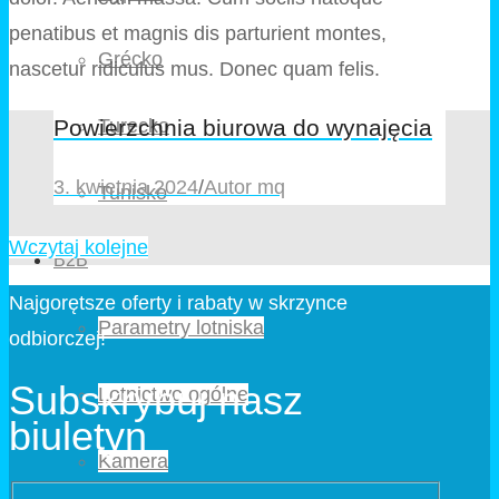
penatibus et magnis dis parturient montes,
Grécko
nascetur ridiculus mus. Donec quam felis.
Turecko
Powierzchnia biurowa do wynajęcia
3. kwietnia 2024
/
Autor mq
Tunisko
Wczytaj kolejne
B2B
Najgorętsze oferty i rabaty w skrzynce
Parametry lotniska
odbiorczej!
Subskrybuj nasz
Lotnictwo ogólne
biuletyn
Kamera