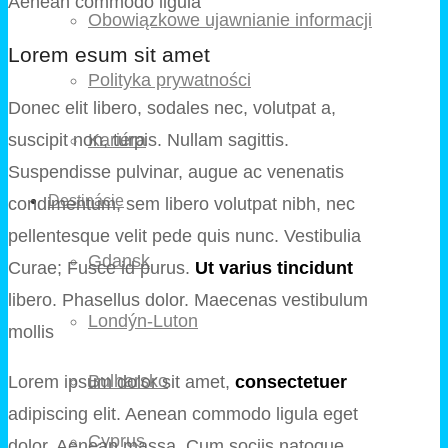
Aenean commodo ligula
Obowiązkowe ujawnianie informacji
Lorem esum sit amet
Polityka prywatności
Donec elit libero, sodales nec, volutpat a,
Kariéra
suscipit non, turpis. Nullam sagittis.
Suspendisse pulvinar, augue ac venenatis
Destinácie
condimentum, sem libero volutpat nibh, nec
pellentesque velit pede quis nunc. Vestibulia
Gdansk
Curae; Fusce id purus.
Ut varius tincidunt
libero. Phasellus dolor. Maecenas vestibulum
Londýn-Luton
mollis
Bulharsko
Lorem ipsum dolor sit amet,
consectetuer
adipiscing elit. Aenean commodo ligula eget
Cyprus
dolor. Aenean massa. Cum sociis natoque