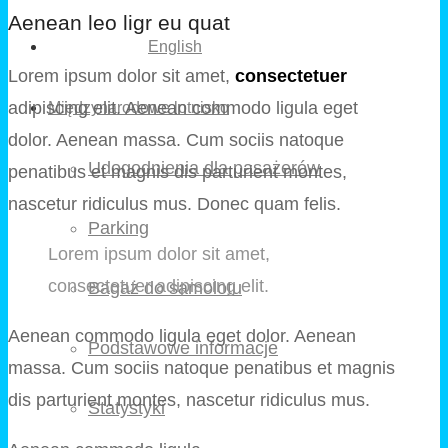
Aenean leo ligr eu quat
English
Lorem ipsum dolor sit amet,
consectetuer
adipiscing elit. Aenean commodo ligula eget
Międzynarodowe lotnisko
dolor. Aenean massa. Cum sociis natoque
Udogodnienia dla pasażerów
penatibus et magnis dis parturient montes,
nascetur ridiculus mus. Donec quam felis.
Parking
Lorem ipsum dolor sit amet,
consectetuer adipiscing elit.
Bagaż do samolotu
Aenean commodo ligula eget dolor. Aenean
Podstawowe informacje
massa. Cum sociis natoque penatibus et magnis
dis parturient montes, nascetur ridiculus mus.
Statystyki