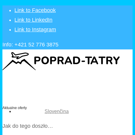
Link to Facebook
Link to LinkedIn
Link to Instagram
Info: +421 52 776 3875
Aktualne oferty
Slovenčina
Jak do tego doszło…