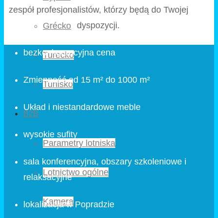
zespół profesjonalistów, którzy będą do Twojej
dyspozycji.
Grécko
bezkonkurencyjna cena
Turecko
Zmienność od 15 m² do 1000 m²
Tunisko
Układ i niestandardowe meble
B2B
wysokie sufity
Parametry lotniska
sala konferencyjna, obszary szkoleniowe i
Lotnictwo ogólne
relaksacyjne
Kamera
lokalizacja w Popradzie