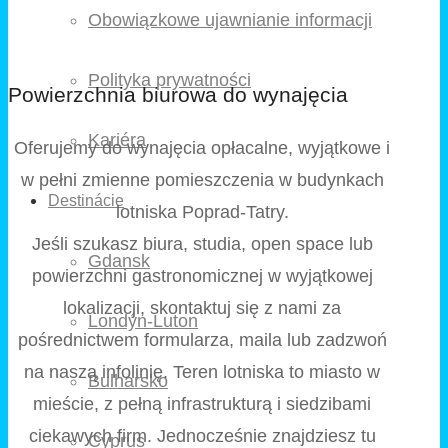
Obowiązkowe ujawnianie informacji
Polityka prywatności
Powierzchnia biurowa do wynajęcia
Kariéra
Oferujemy do wynajęcia opłacalne, wyjątkowe i
w pełni zmienne pomieszczenia w budynkach
Destinácie
lotniska Poprad-Tatry.
Jeśli szukasz biura, studia, open space lub
Gdansk
powierzchni gastronomicznej w wyjątkowej
lokalizacji, skontaktuj się z nami za
Londýn-Luton
pośrednictwem formularza, maila lub zadzwoń
na naszą infolinię. Teren lotniska to miasto w
Bulharsko
mieście, z pełną infrastrukturą i siedzibami
ciekawych firm. Jednocześnie znajdziesz tu
Cyprus